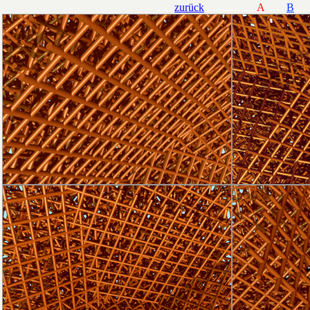
......
zurück
..................
A
......
B
.....