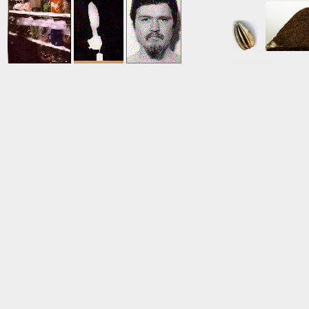
,..
.
.
...............