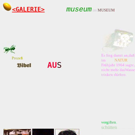
museum
<GALERIE>
......
im
MUSEUM
......................
.......
Es fing damit an,daß
.......
............
Prozeß
im
..........
NATUR
AU
S
Frühjahr 1964 sagte
...........
.............
nicht mehr dasWasse
trinken dürften.
.....................................
vergiften
.
....................
schütten
..............
.